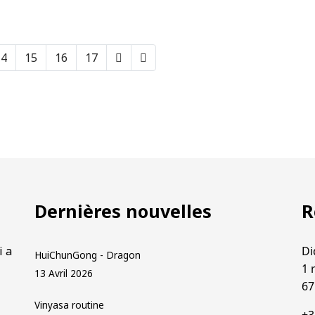
14
15
16
17
Dernières nouvelles
R
i a
Di
HuiChunGong - Dragon
1 
13 Avril 2026
67
Vinyasa routine