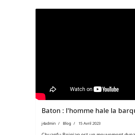
Baton : l'homme hale la barq
j4admin
Blog
15 Avril 2023
Chuanfu Beiqian est un mouvement dyna