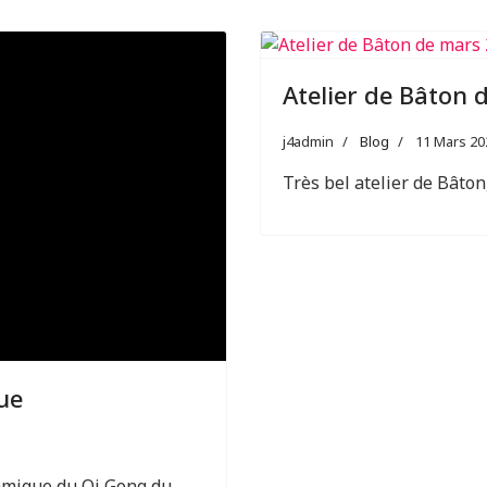
Atelier de Bâton
j4admin
Blog
11 Mars 20
Très bel atelier de Bâton
ue
mique du Qi Gong du