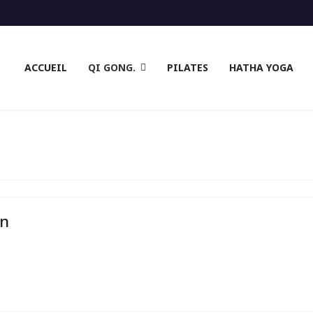
ACCUEIL
QI GONG.
PILATES
HATHA YOGA
on