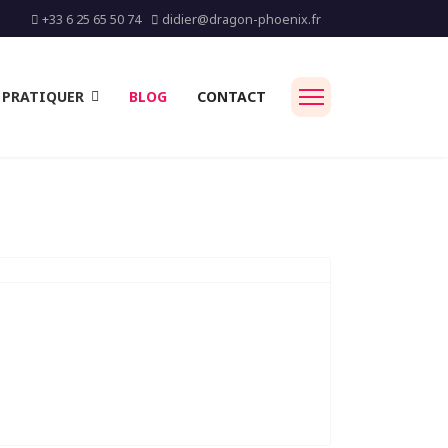
+33 6 25 65 50 74
didier@dragon-phoenix.fr
PRATIQUER
BLOG
CONTACT