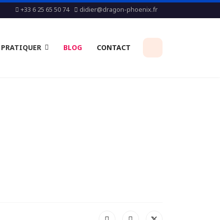
+33 6 25 65 50 74
didier@dragon-phoenix.fr
PRATIQUER
BLOG
CONTACT