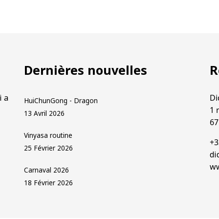
Dernières nouvelles
R
i a
Di
HuiChunGong - Dragon
1 
13 Avril 2026
67
Vinyasa routine
+3
25 Février 2026
di
ww
Carnaval 2026
18 Février 2026